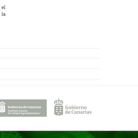
 el
 la