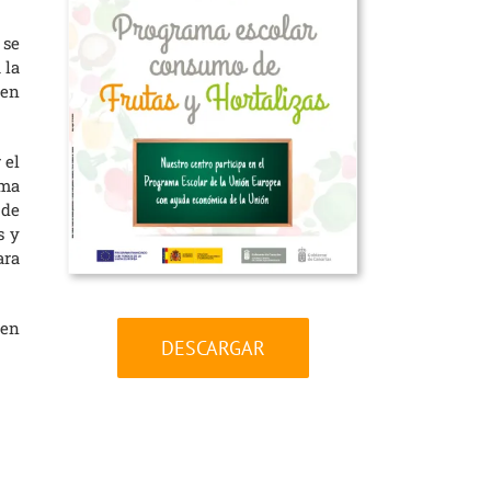
 se
 la
men
r el
ama
 de
s y
ara
den
DESCARGAR