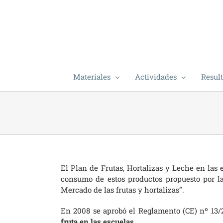
Saltar
al
contenido
Materiales
Actividades
Resul
El Plan de Frutas, Hortalizas y Leche en las
consumo de estos productos propuesto por 
Mercado de las frutas y hortalizas”.
En 2008 se aprobó el Reglamento (CE) nº 13/
fruta en las escuelas
.